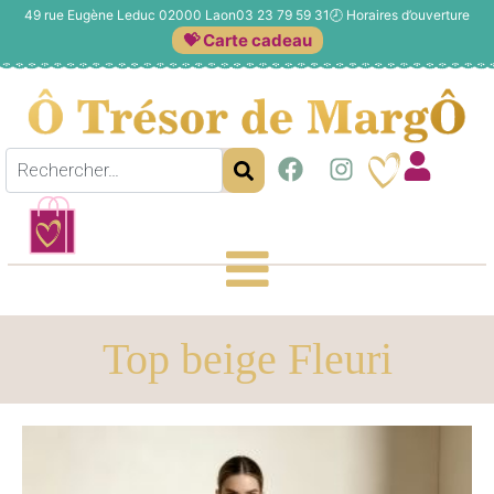
49 rue Eugène Leduc 02000 Laon
03 23 79 59 31
🕗
Horaires d’ouverture
💝 Carte cadeau
Top beige Fleuri