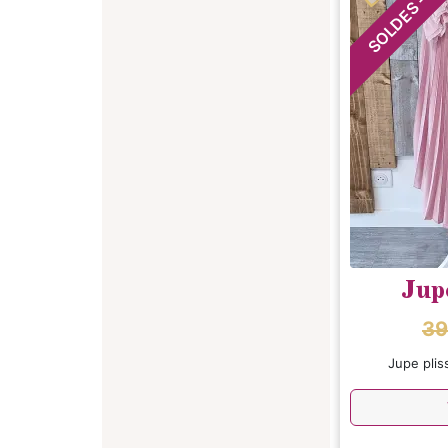
SOLDES
Jupe
39
Jupe plis