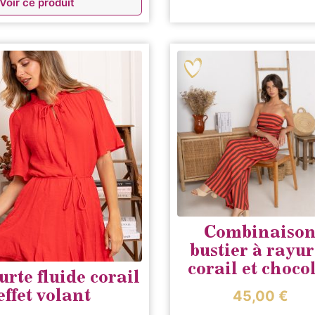
Voir ce produit
Combinaiso
bustier à rayur
corail et choco
rte fluide corail
effet volant
45,00
€