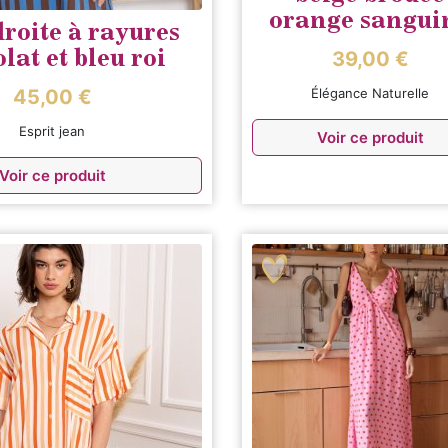
orange sangui
roite à rayures
lat et bleu roi
39,00
€
45,00
€
Élégance Naturelle
Esprit jean
Voir ce produit
Voir ce produit