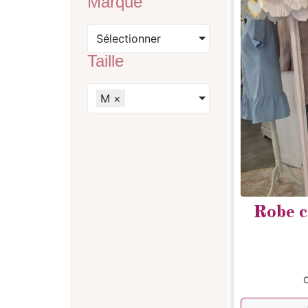
Marque
Sélectionner
Taille
M
×
Robe c
C