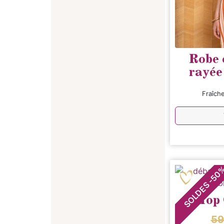
Robe 
rayée
Fraîch
50
-
SOLDES
Top
59