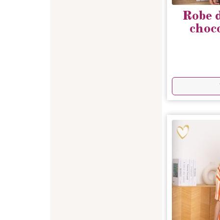
Robe d
choco