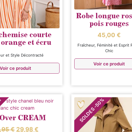
Robe longue ros
pois rouges
chemise courte
45,00
€
 orange et écru
Fraîcheur, Féminité et Esprit 
Chic
eur et Style Décontracté
Voir ce produit
Voir ce produit
%
%
50
-
SOLDES
 Over CREAM
,95
€
29,98
€