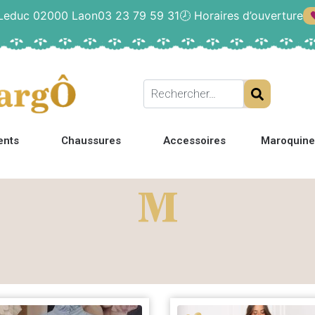
 Leduc 02000 Laon
03 23 79 59 31
🕗
Horaires d’ouverture
ents
Chaussures
Accessoires
Maroquine
M