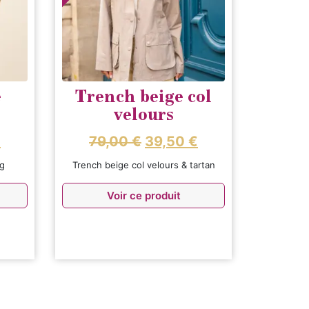
e
Trench beige col
velours
€
79,00
€
39,50
€
ng
Trench beige col velours & tartan
Voir ce produit