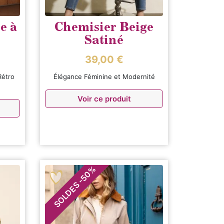
e à
Chemisier Beige
Satiné
39,00
€
Rétro
Élégance Féminine et Modernité
Voir ce produit
%
50
-
SOLDES