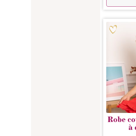
Robe cou
à 