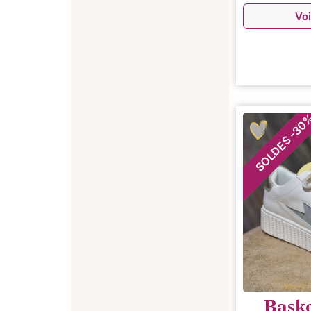
Voi
30
-
SOLDES
Bask