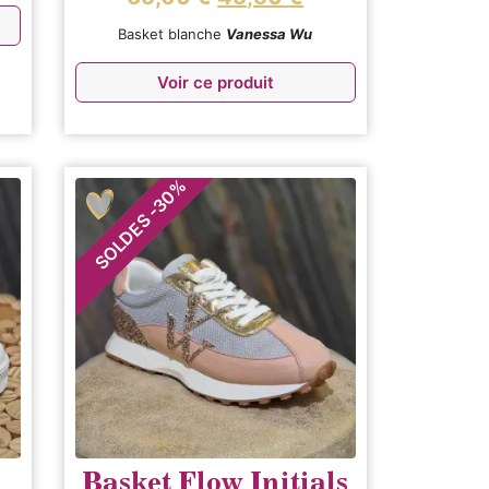
Basket blanche
Vanessa Wu
Voir ce produit
%
30
-
SOLDES
Basket Flow Initials