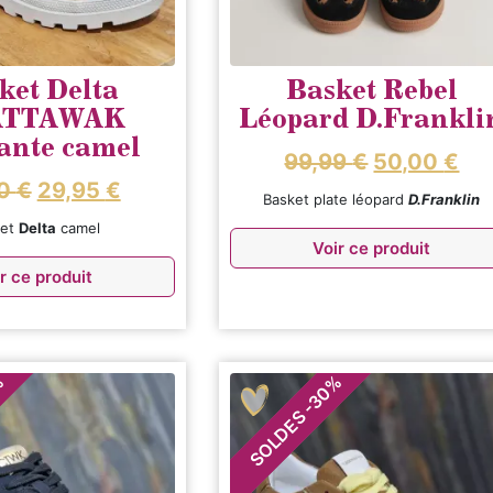
ket Delta
Basket Rebel
ATTAWAK
Léopard D.Frankli
ante camel
99,99
€
50,00
€
90
€
29,95
€
Basket plate léopard
D.Franklin
ket
Delta
camel
Voir ce produit
r ce produit
%
%
30
-
SOLDES