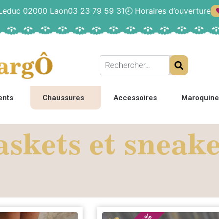
 Leduc 02000 Laon
03 23 79 59 31
🕗
Horaires d’ouverture
ents
Chaussures
Accessoires
Maroquine
skets et sneak
%