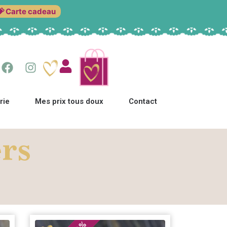
💝 Carte cadeau
rie
Mes prix tous doux
Contact
ers
%