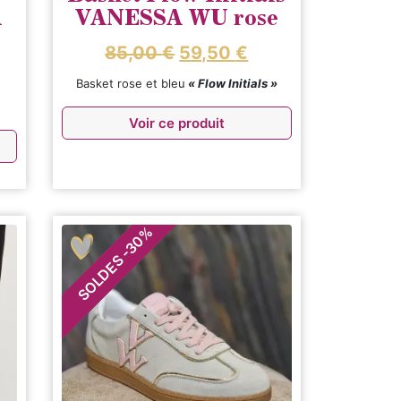
A
VANESSA WU rose
85,00
€
59,50
€
Basket rose et bleu
« Flow Initials »
Voir ce produit
%
30
-
SOLDES