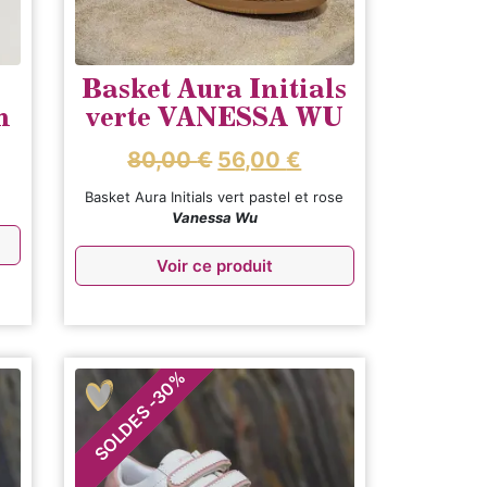
Basket Aura Initials
n
verte VANESSA WU
80,00
€
56,00
€
Basket Aura Initials vert pastel et rose
Vanessa Wu
Voir ce produit
%
30
-
SOLDES