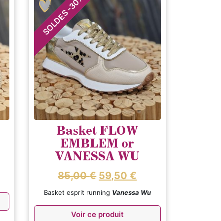
30
-
SOLDES
Basket FLOW
EMBLEM or
VANESSA WU
85,00
€
59,50
€
Basket esprit running
Vanessa Wu
Voir ce produit