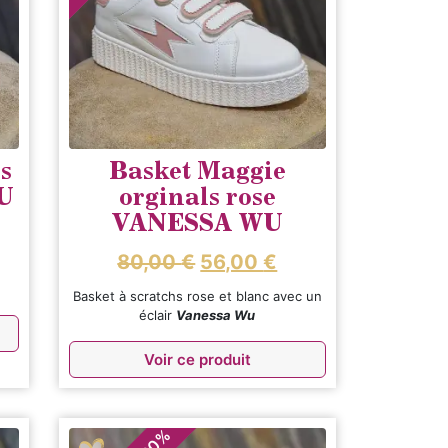
s
Basket Maggie
U
orginals rose
VANESSA WU
80,00
€
56,00
€
Basket à scratchs rose et blanc avec un
éclair
Vanessa Wu
Voir ce produit
%