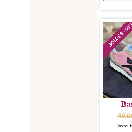
50
-
SOLDES
Bas
49,
Basket i