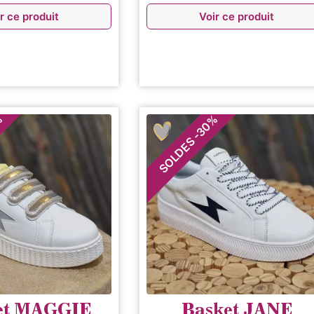
r ce produit
Voir ce produit
%
%
30
-
SOLDES
et MAGGIE
Basket JANE