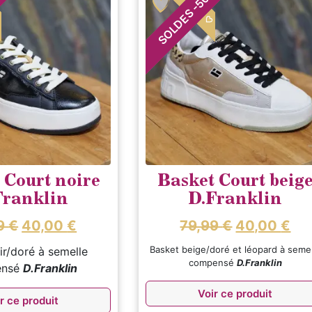

COUP DE 🤍
50
-
SOLDES
 Court noire
Basket Court beig
Franklin
D.Franklin
9
€
40,00
€
79,99
€
40,00
€
Basket beige/doré et léopard à seme
ir/doré à semelle
compensé
D.Franklin
ensé
D.Franklin
Voir ce produit
r ce produit