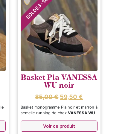
30
-
SOLDES
e
Basket Pia VANESSA
WU noir
85,00
€
59,50
€
lle
Basket monogramme Pia noir et marron à
semelle running de chez
VANESSA WU
.
Voir ce produit