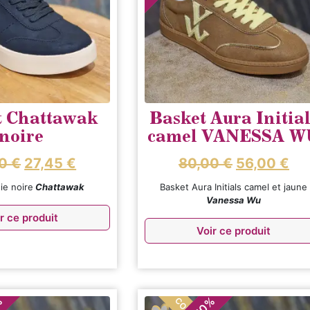
t Chattawak
Basket Aura Initial
noire
camel VANESSA W
90
€
27,45
€
80,00
€
56,00
€
ie noire
Chattawak
Basket Aura Initials camel et jaune
Vanessa Wu
r ce produit
Voir ce produit
%
%