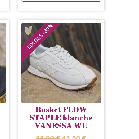
%
30
-
SOLDES
Basket FLOW
STAPLE blanche
VANESSA WU
65,00
€
45,50
€