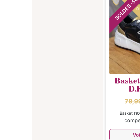
COUP DE 
50
-
SOLDES
Basket
D.
79,9
no
Basket
comp
Voi