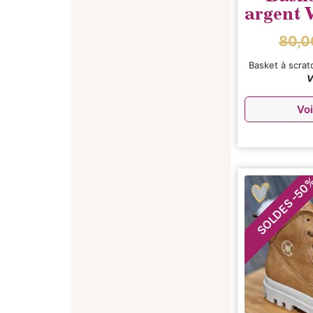
argent
80,
Basket à scrat
V
Voi
50
-
SOLDES