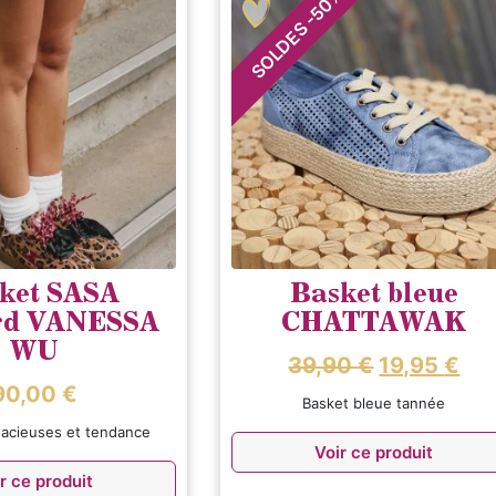
50
-
SOLDES
ket SASA
Basket bleue
rd VANESSA
CHATTAWAK
WU
39,90
€
19,95
€
90,00
€
Basket bleue tannée
dacieuses et tendance
Voir ce produit
r ce produit