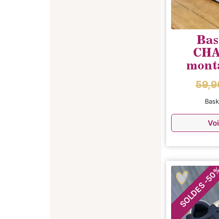
Bas
CH
mont
59,
Bas
Voi
50
-
SOLDES