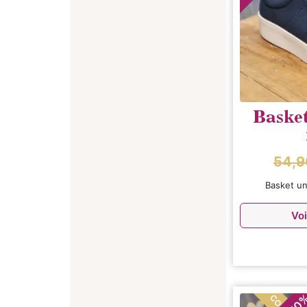
Baske
54,
Basket un
Voi