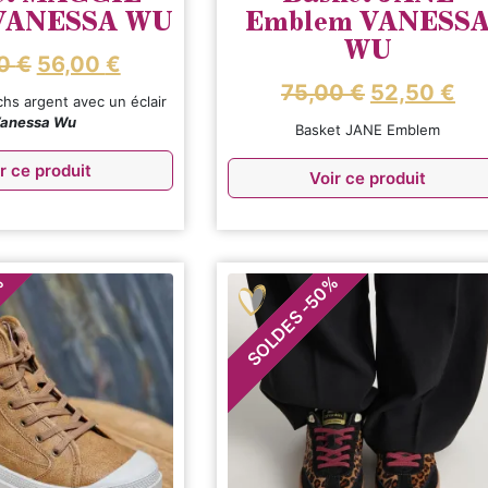
 VANESSA WU
Emblem VANESS
WU
00
€
56,00
€
75,00
€
52,50
€
chs argent avec un éclair
anessa Wu
Basket JANE Emblem
r ce produit
Voir ce produit
%
%
50
-
SOLDES