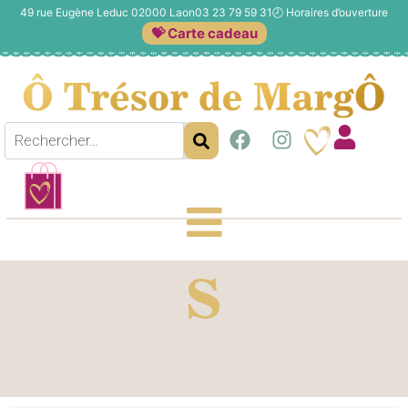
49 rue Eugène Leduc 02000 Laon
03 23 79 59 31
🕗
Horaires d’ouverture
💝 Carte cadeau
S