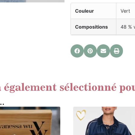
Couleur
Vert
Compositions
48 % v
 également sélectionné po
i…