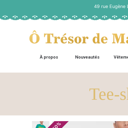
49 rue Eugène
À propos
Nouveautés
Vêtem
Tee-s
%
50