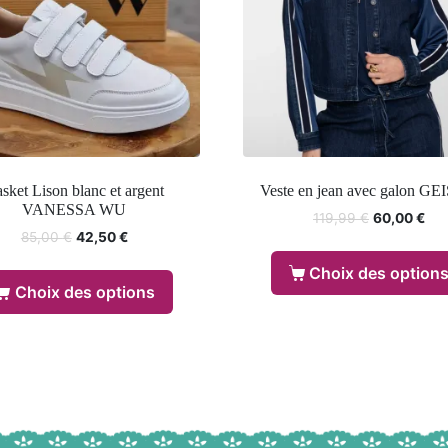
sket Lison blanc et argent
Veste en jean avec galon G
VANESSA WU
119,99
€
60,00
€
85,00
€
42,50
€
Choix des option
Choix des options