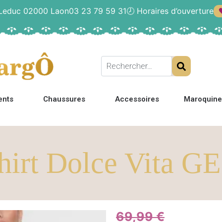
 Leduc 02000 Laon
03 23 79 59 31
🕗
Horaires d’ouverture
ents
Chaussures
Accessoires
Maroquine
hirt Dolce Vita 
69,99
€