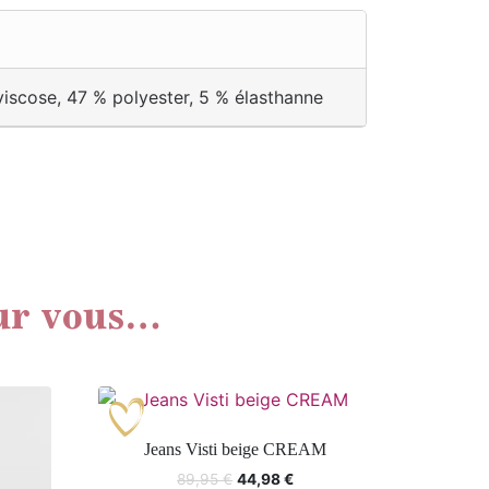
iscose, 47 % polyester, 5 % élasthanne
ur vous…
Jeans Visti beige CREAM
89,95
€
44,98
€