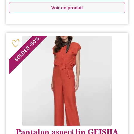
Voir ce produit
%
50
-
SOLDES
Pantalon aspect lin GEISHA