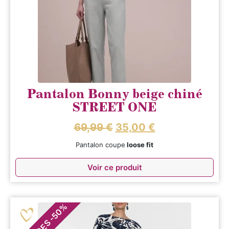
Pantalon Bonny beige chiné
STREET ONE
69,99
€
35,00
€
Pantalon coupe
loose fit
Voir ce produit
%
50
-