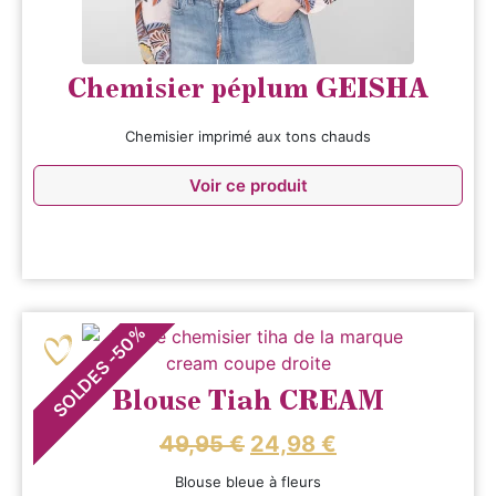
Chemisier péplum GEISHA
Chemisier imprimé aux tons chauds
Voir ce produit
%
50
-
SOLDES
Blouse Tiah CREAM
49,95
€
24,98
€
Blouse bleue à fleurs