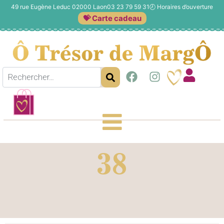
49 rue Eugène Leduc 02000 Laon
03 23 79 59 31
🕗
Horaires d’ouverture
💝 Carte cadeau
38