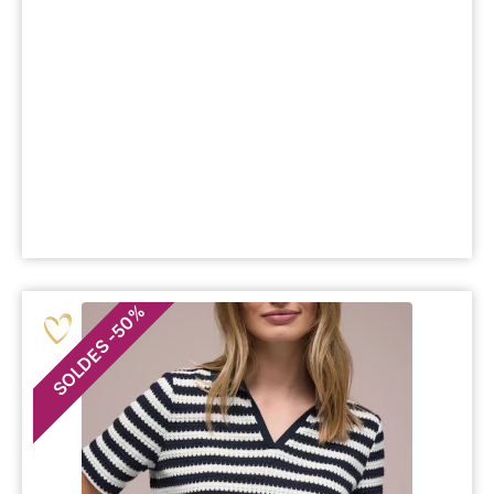
%
50
-
SOLDES