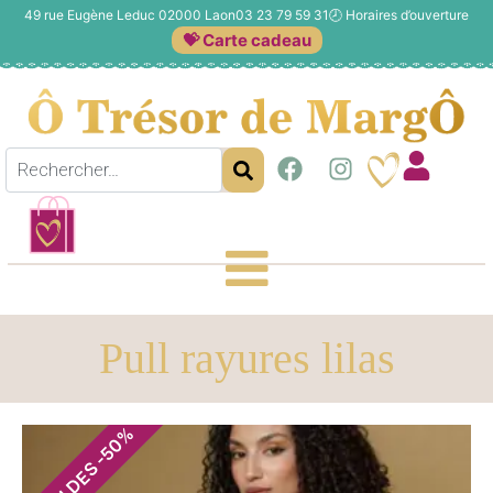
49 rue Eugène Leduc 02000 Laon
03 23 79 59 31
🕗
Horaires d’ouverture
💝 Carte cadeau
Pull rayures lilas
%
50
-
SOLDES