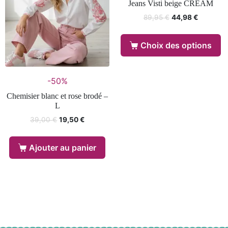
Jeans Visti beige CREAM
89,95
€
44,98
€
Choix des options
-50%
Chemisier blanc et rose brodé –
L
39,00
€
19,50
€
Ajouter au panier