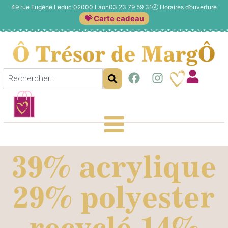
49 rue Eugène Leduc 02000 Laon
03 23 79 59 31
🕗
Horaires d’ouverture
💝 Carte cadeau
39% acrylique
29% polyester
recyclé 14%