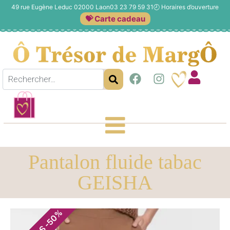
49 rue Eugène Leduc 02000 Laon
03 23 79 59 31
🕗
Horaires d’ouverture
💝 Carte cadeau
Pantalon fluide tabac
GEISHA
%
50
-