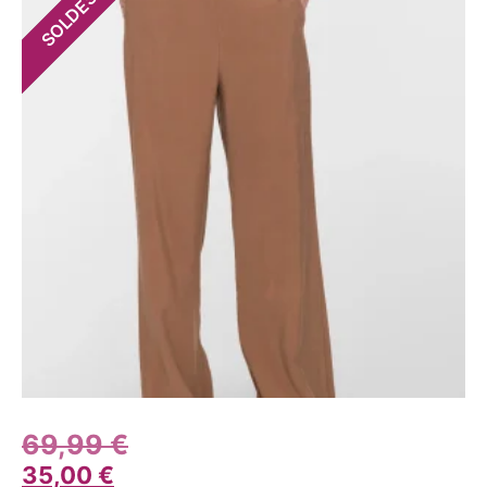
SOLDES
69,99
€
35,00
€