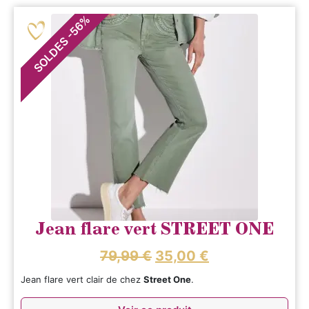
%
56
-
SOLDES
Jean flare vert STREET ONE
79,99
€
35,00
€
Jean flare vert clair de chez
Street One
.