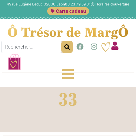
49 rue Eugène Leduc 02000 Laon
03 23 79 59 31
🕗
Horaires d’ouverture
💝 Carte cadeau
33