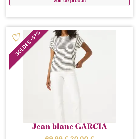
Voir ce produit
%
57
-
SOLDES
Jean blanc GARCIA
69,99
€
30,00
€