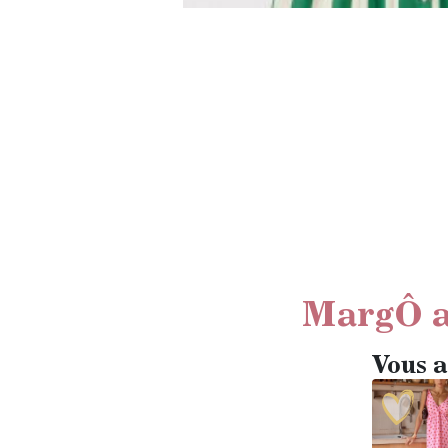
MargÔ a
Vous a