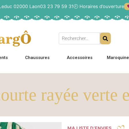
 Leduc 02000 Laon
03 23 79 59 31
🕗
Horaires d’ouverture
ents
Chaussures
Accessoires
Maroquine
ourte rayée verte e
MA LISTE D’ENVIES