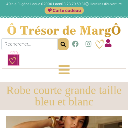
49 rue Eugène Leduc 02000 Laon
03 23 79 59 31
🕗
Horaires d’ouverture
💝 Carte cadeau
Robe courte grande taille
bleu et blanc