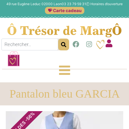
49 rue Eugène Leduc 02000 Laon
03 23 79 59 31
🕗
Horaires d’ouverture
💝 Carte cadeau
Pantalon bleu GARCIA
%
56
-
SOLDES