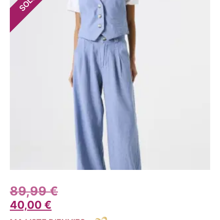
89,99
€
40,00
€