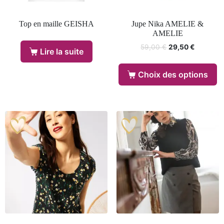
Top en maille GEISHA
Jupe Nika AMELIE &
AMELIE
59,00
€
29,50
€
Lire la suite
Choix des options