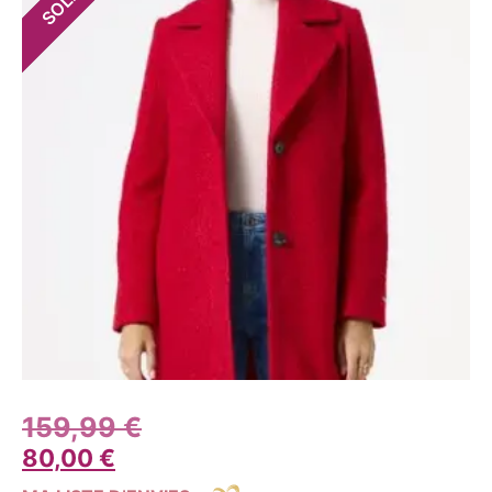
159,99
€
80,00
€