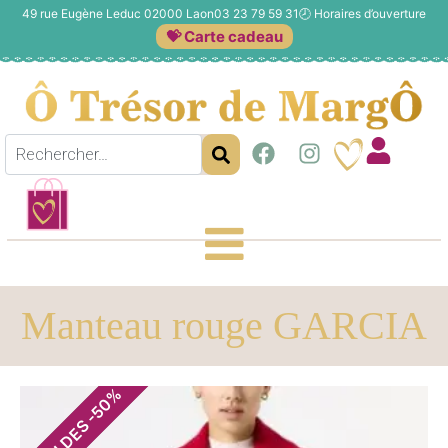
49 rue Eugène Leduc 02000 Laon
03 23 79 59 31
🕗
Horaires d’ouverture
💝 Carte cadeau
Manteau rouge GARCIA
%
50
-
SOLDES