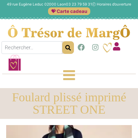
49 rue Eugène Leduc 02000 Laon
03 23 79 59 31
🕗
Horaires d’ouverture
💝 Carte cadeau
Foulard plissé imprimé
STREET ONE