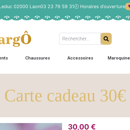
 Leduc 02000 Laon
03 23 79 59 31
🕗
Horaires d’ouverture
ents
Chaussures
Accessoires
Maroquine
Carte cadeau 30€
30,00
€