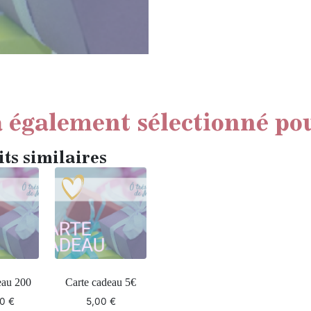
 également sélectionné po
ts similaires
eau 200
Carte cadeau 5€
00
€
5,00
€