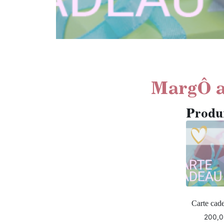
MargÔ a
Produi
Carte cad
200,