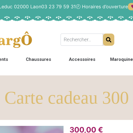
 Leduc 02000 Laon
03 23 79 59 31
🕗
Horaires d’ouverture
ents
Chaussures
Accessoires
Maroquine
Carte cadeau 300
300,00
€