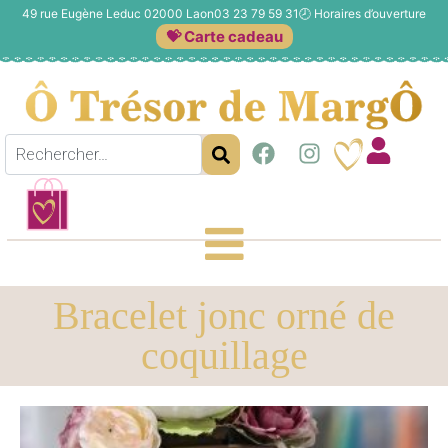
49 rue Eugène Leduc 02000 Laon
03 23 79 59 31
🕗
Horaires d’ouverture
💝 Carte cadeau
Bracelet jonc orné de
coquillage