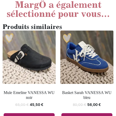
MargÔ a également
sélectionné pour vous…
Produits similaires
Mule Emeline VANESSA WU
Basket Sarah VANESSA WU
noir
bleu
65,00
€
45,50
€
80,00
€
56,00
€