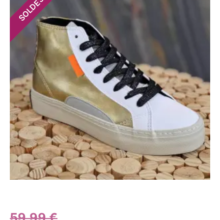
SOLDES
59,99
€