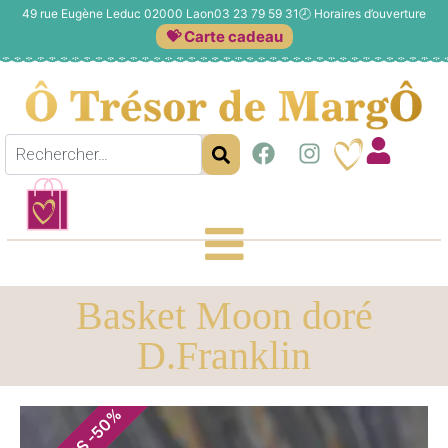
49 rue Eugène Leduc 02000 Laon
03 23 79 59 31
🕗
Horaires d’ouverture
💝 Carte cadeau
Basket Moon doré
D.Franklin
%
50
-