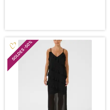
%
50
-
SOLDES