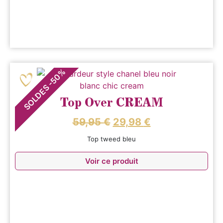
%
50
-
SOLDES
Top Over CREAM
59,95
€
29,98
€
Top tweed bleu
Voir ce produit