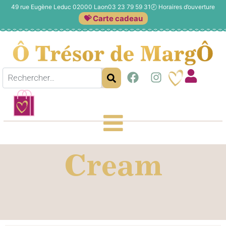
49 rue Eugène Leduc 02000 Laon
03 23 79 59 31
🕗
Horaires d’ouverture
💝 Carte cadeau
Cream