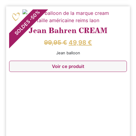
%
50
-
SOLDES
Jean Bahren CREAM
99,95
€
49,98
€
Jean balloon
Voir ce produit