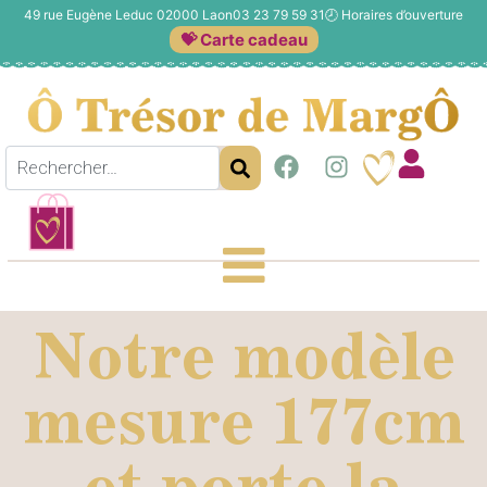
49 rue Eugène Leduc 02000 Laon
03 23 79 59 31
🕗
Horaires d’ouverture
💝 Carte cadeau
Notre modèle
mesure 177cm
et porte la