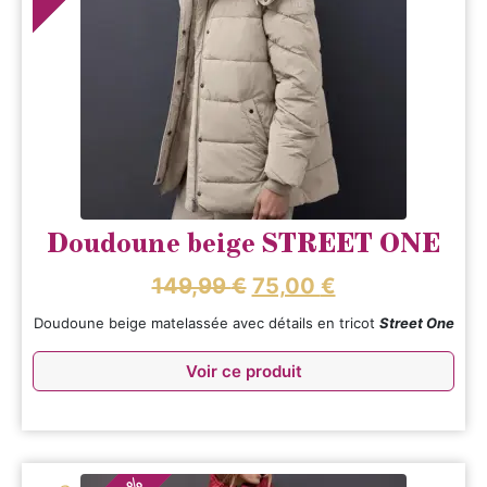
Doudoune beige STREET ONE
149,99
€
75,00
€
Doudoune beige matelassée avec détails en tricot
Street One
Voir ce produit
%