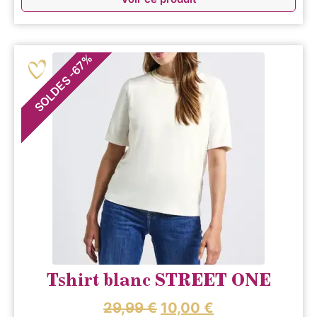
%
67
-
SOLDES
Tshirt blanc STREET ONE
29,99
€
10,00
€