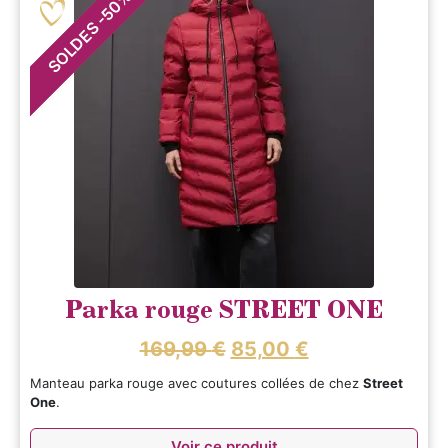
50
-
SOLDES
Parka rouge STREET ONE
169,99
€
85,00
€
Manteau parka rouge avec coutures collées de chez
Street
One
.
Voir ce produit