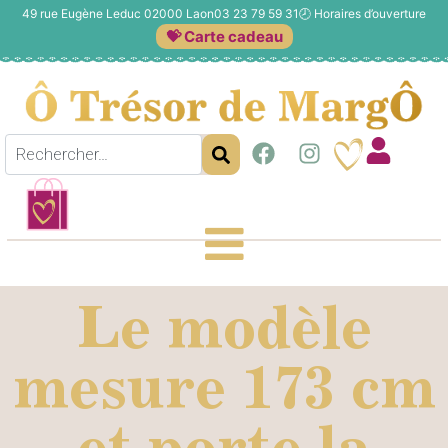
49 rue Eugène Leduc 02000 Laon
03 23 79 59 31
🕗
Horaires d’ouverture
💝 Carte cadeau
Le modèle
mesure 173 cm
et porte la