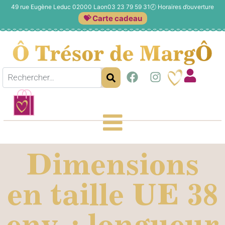
49 rue Eugène Leduc 02000 Laon
03 23 79 59 31
🕗
Horaires d’ouverture
💝 Carte cadeau
Dimensions
en taille UE 38
env. : longueur