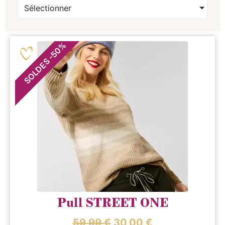
Sélectionner
%
50
-
SOLDES
Pull STREET ONE
59,99
€
30,00
€