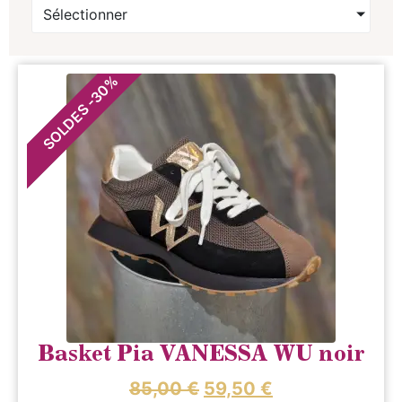
Sélectionner
%
30
-
SOLDES
Basket Pia VANESSA WU noir
85,00
€
59,50
€