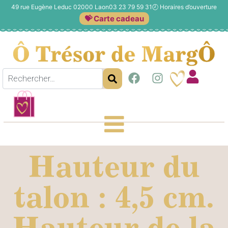
49 rue Eugène Leduc 02000 Laon
03 23 79 59 31
🕗
Horaires d’ouverture
💝 Carte cadeau
Hauteur du
talon : 4,5 cm.
Hauteur de la