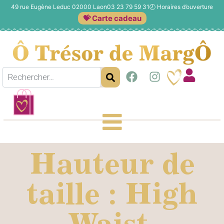
49 rue Eugène Leduc 02000 Laon
03 23 79 59 31
🕗
Horaires d’ouverture
💝 Carte cadeau
Hauteur de
taille : High
Waist.