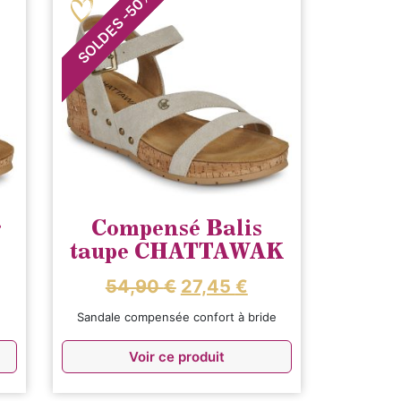
50
-
SOLDES
r
Compensé Balis
taupe CHATTAWAK
54,90
€
27,45
€
e
Sandale compensée confort à bride
Voir ce produit