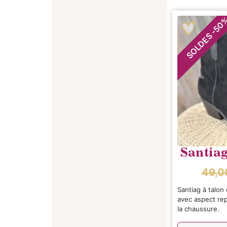
50
-
SOLDES
Santiag
49,
Santiag à talon
avec aspect rept
la chaussure.