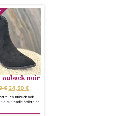
%
 nubuck noir
00
€
24,50
€
 carré, en nubuck noir
ile sur l’étoile arrière de