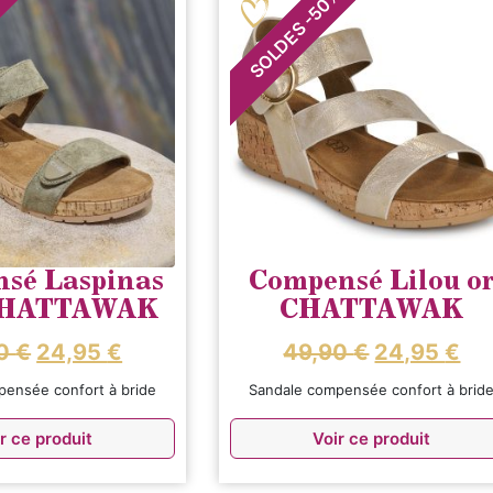
50
-
SOLDES
sé Laspinas
Compensé Lilou o
CHATTAWAK
CHATTAWAK
90
€
24,95
€
49,90
€
24,95
€
pensée confort à bride
Sandale compensée confort à brid
r ce produit
Voir ce produit