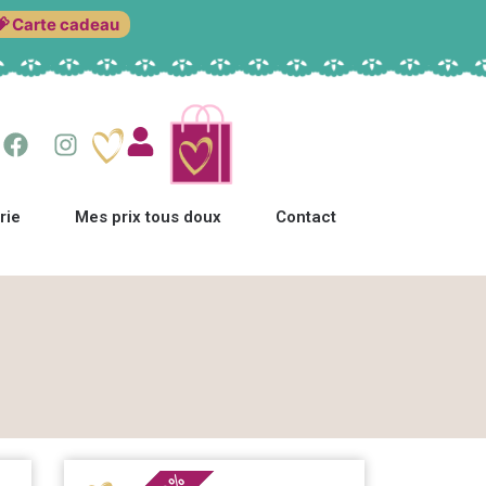
💝 Carte cadeau
rie
Mes prix tous doux
Contact
%