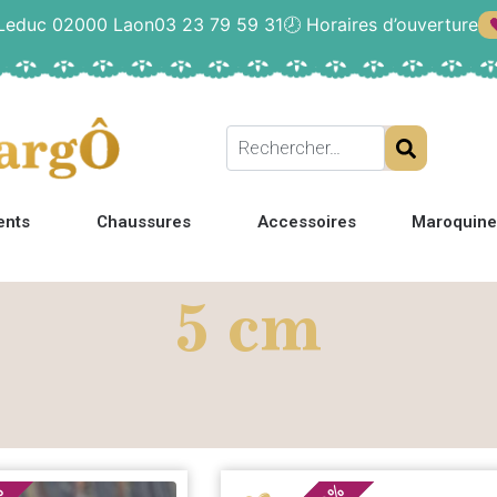
 Leduc 02000 Laon
03 23 79 59 31
🕗
Horaires d’ouverture
ents
Chaussures
Accessoires
Maroquine
5 cm
%
%