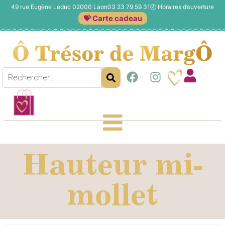
49 rue Eugène Leduc 02000 Laon
03 23 79 59 31
🕗
Horaires d’ouverture
💝 Carte cadeau
Hauteur mi-
mollet