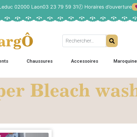
 Leduc 02000 Laon
03 23 79 59 31
🕗
Horaires d’ouverture
ents
Chaussures
Accessoires
Maroquine
per Bleach wash
%