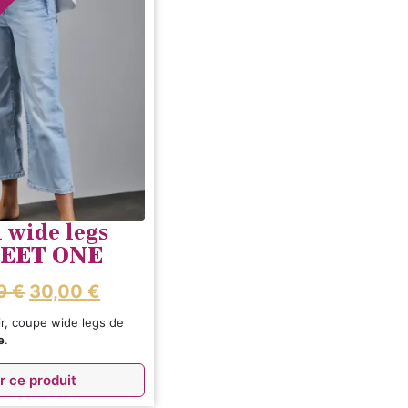
 wide legs
EET ONE
99
€
30,00
€
ir, coupe wide legs de
e
.
r ce produit