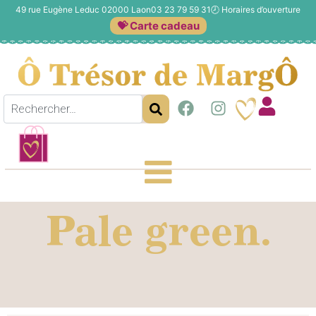
49 rue Eugène Leduc 02000 Laon
03 23 79 59 31
🕗
Horaires d’ouverture
💝 Carte cadeau
Pale green.