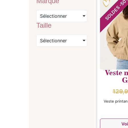
Marque
50
-
SOLDES
Sélectionner
Taille
Sélectionner
Veste 
G
129,
Veste printan
Voi