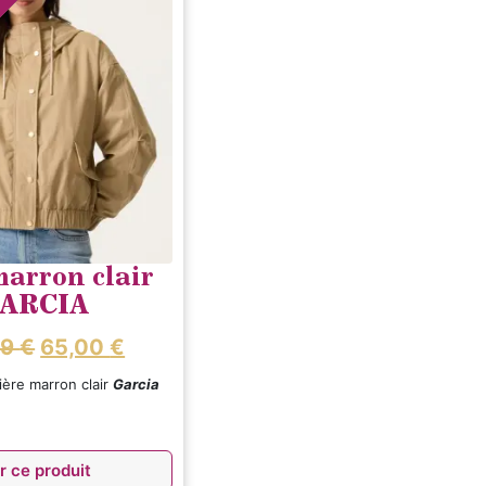
marron clair
ARCIA
99
€
65,00
€
ière marron clair
Garcia
r ce produit