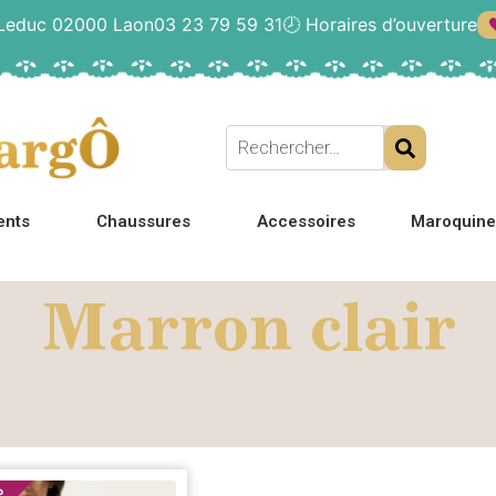
 Leduc 02000 Laon
03 23 79 59 31
🕗
Horaires d’ouverture
ents
Chaussures
Accessoires
Maroquine
Marron clair
%