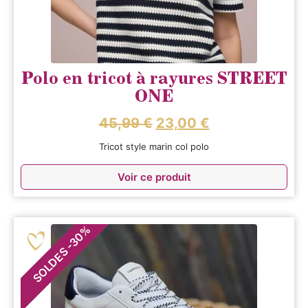
Polo en tricot à rayures STREET
ONE
45,99
€
23,00
€
Tricot style marin col polo
Voir ce produit
%
30
-
SOLDES