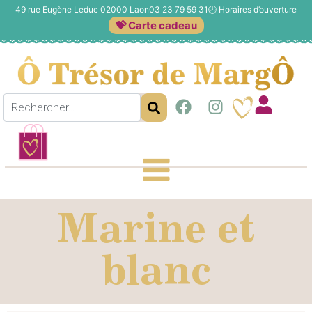
49 rue Eugène Leduc 02000 Laon
03 23 79 59 31
🕗
Horaires d’ouverture
💝 Carte cadeau
Marine et
blanc