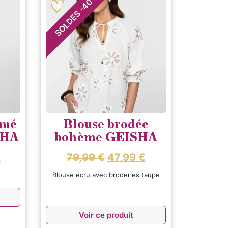
40
-
SOLDES
imé
Blouse brodée
SHA
bohème GEISHA
€
79,99
€
47,99
€
Blouse écru avec broderies taupe
Voir ce produit