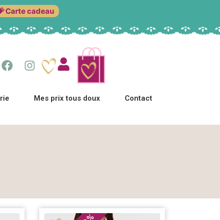
💝 Carte cadeau
rie
Mes prix tous doux
Contact
%