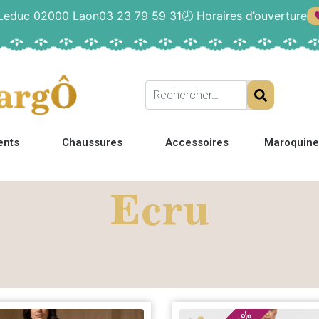
 Leduc 02000 Laon
03 23 79 59 31
🕗
Horaires d’ouverture
ents
Chaussures
Accessoires
Maroquine
Ecru
%