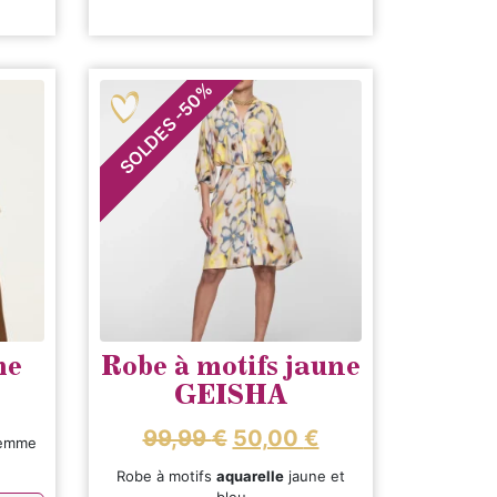
%
50
-
SOLDES
me
Robe à motifs jaune
GEISHA
99,99
€
50,00
€
femme
Robe à motifs
aquarelle
jaune et