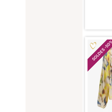
50
-
SOLDES