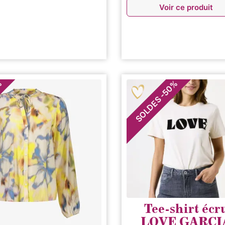
Voir ce produit
%
%
50
-
SOLDES
Tee-shirt écr
LOVE GARCI