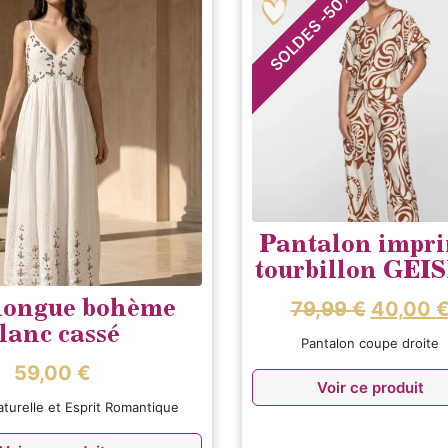
50
-
SOLDES
Pantalon impr
tourbillon GEI
longue bohème
79,99
€
40,00
lanc cassé
Pantalon coupe droite
59,00
€
Voir ce produit
turelle et Esprit Romantique