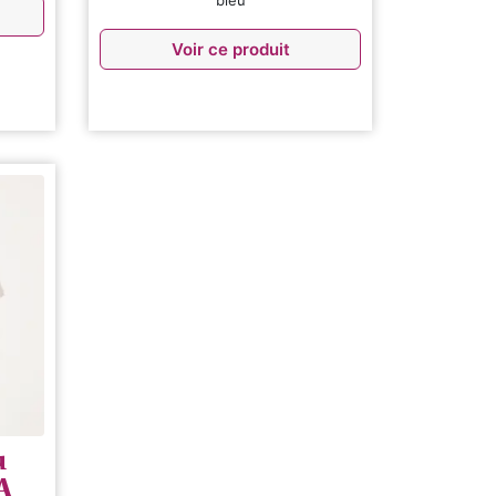
bleu
Voir ce produit
u
A