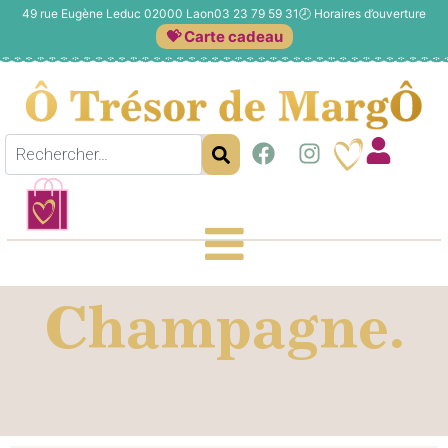
49 rue Eugène Leduc 02000 Laon
03 23 79 59 31
🕗
Horaires d’ouverture
💝 Carte cadeau
Champagne.