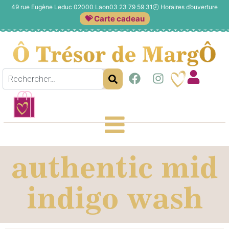
49 rue Eugène Leduc 02000 Laon
03 23 79 59 31
🕗
Horaires d’ouverture
💝 Carte cadeau
authentic mid
indigo wash