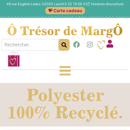
49 rue Eugène Leduc 02000 Laon
03 23 79 59 31
🕗
Horaires d’ouverture
💝 Carte cadeau
Polyester
100% Recyclé.