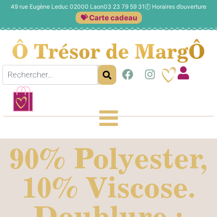
49 rue Eugène Leduc 02000 Laon
03 23 79 59 31
🕗
Horaires d’ouverture
💝 Carte cadeau
90% Polyester,
10% Viscose.
Doublure :