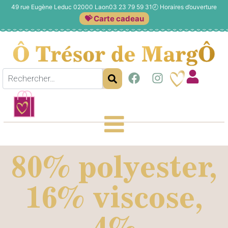
49 rue Eugène Leduc 02000 Laon
03 23 79 59 31
🕗
Horaires d’ouverture
💝 Carte cadeau
80% polyester,
16% viscose,
4%