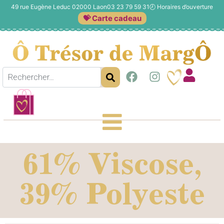
49 rue Eugène Leduc 02000 Laon
03 23 79 59 31
🕗
Horaires d’ouverture
💝 Carte cadeau
61% Viscose,
39% Polyeste