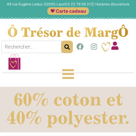
49 rue Eugène Leduc 02000 Laon
03 23 79 59 31
🕗
Horaires d’ouverture
💝 Carte cadeau
60% coton et
40% polyester.