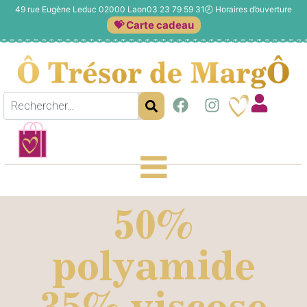
49 rue Eugène Leduc 02000 Laon
03 23 79 59 31
🕗
Horaires d’ouverture
💝 Carte cadeau
50%
polyamide
35% viscose