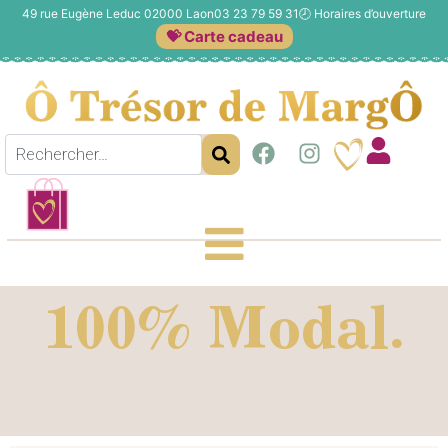
49 rue Eugène Leduc 02000 Laon
03 23 79 59 31
🕗
Horaires d’ouverture
💝 Carte cadeau
100% Modal.