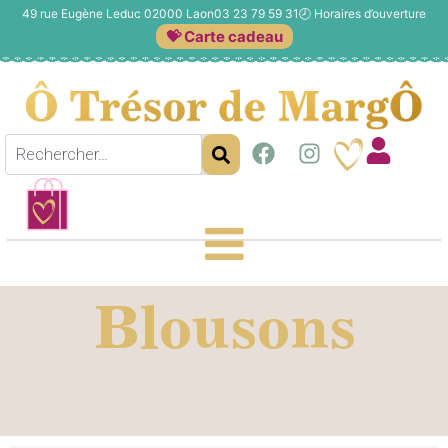
49 rue Eugène Leduc 02000 Laon
03 23 79 59 31
🕗
Horaires d’ouverture
💝 Carte cadeau
Blousons