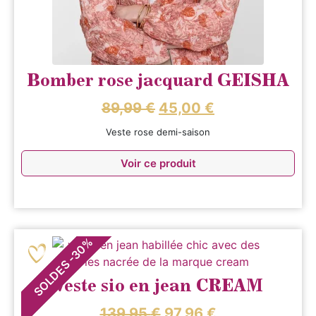
Bomber rose jacquard GEISHA
89,99
€
45,00
€
Veste rose demi-saison
Voir ce produit
%
30
-
SOLDES
Veste sio en jean CREAM
139,95
€
97,96
€