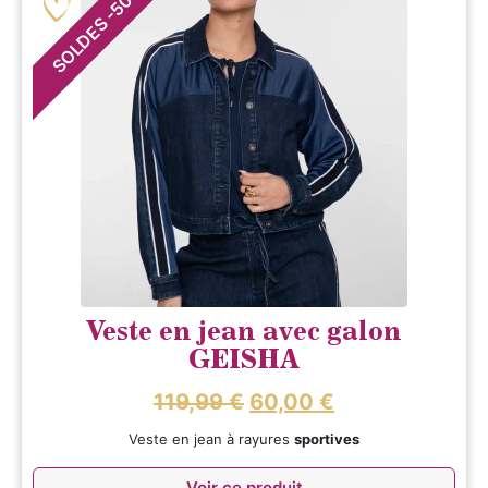
50
-
SOLDES
Veste en jean avec galon
GEISHA
119,99
€
60,00
€
Veste en jean à rayures
sportives
Voir ce produit