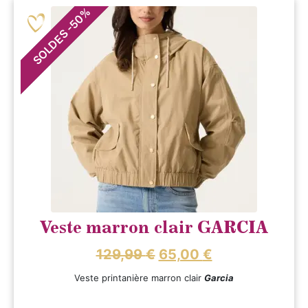
%
50
-
SOLDES
Veste marron clair GARCIA
129,99
€
65,00
€
Veste printanière marron clair
Garcia