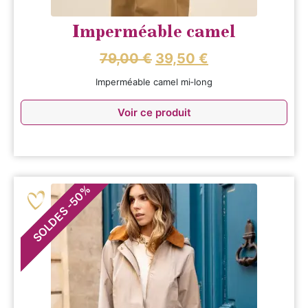
Imperméable camel
79,00
€
39,50
€
Imperméable camel mi‑long
Voir ce produit
%
50
-
SOLDES