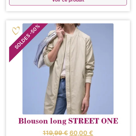
%
50
-
SOLDES
Blouson long STREET ONE
119,99
€
60,00
€